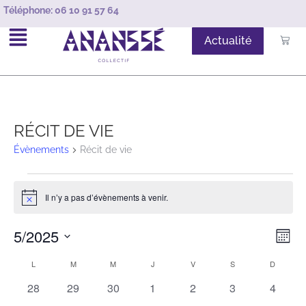
Téléphone:
06 10 91 57 64
Actualité
RÉCIT DE VIE
Évènements
Récit de vie
Il n’y a pas d’évènements à venir.
Notice
N
5/2025
Navi
Mois
par
d
Sélectionnez
Calendrier
L
M
M
J
V
S
D
cons
une
v
de
0
0
0
0
0
0
0
28
29
30
1
2
3
4
date.
évènements
évènements
évènements
évènements
évènements
évènements
évènem