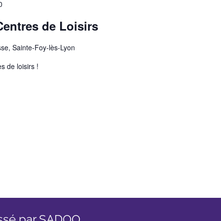
0
entres de Loisirs
se, Sainte-Foy-lès-Lyon
 de loisirs !
ssé par SADOO