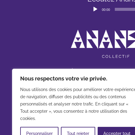
Lecteur
00:00
audio
À propos
Nous respectons votre vie privée.
Qui sommes-nous ?
Nous utilisons des cookies pour améliorer votre expérienc
Nos spectacles
de navigation, diffuser des publicités ou des contenus
personnalisés et analyser notre trafic. En cliquant sur «
Nos festivals
Tout accepter », vous consentez à notre utilisation des
Agenda
cookies.
La boutique
Personnaliser
Tout rejeter
Accepter tout