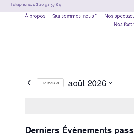
Téléphone:
06 10 91 57 64
À propos
Qui sommes-nous ?
Nos spectac
Nos festi
août 2026
Ce mois-ci
Sélectionnez
une
date.
Derniers Évènements pas
Calendrier