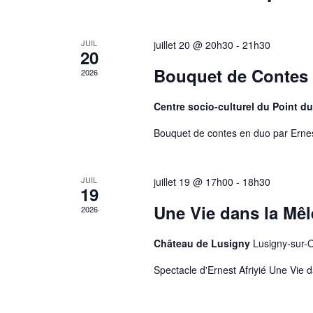
de
JUIL
juillet 20 @ 20h30
-
21h30
Évènements
20
Bouquet de Contes
2026
Centre socio-culturel du Point du
Bouquet de contes en duo par Ernes
JUIL
juillet 19 @ 17h00
-
18h30
19
Une Vie dans la Mêl
2026
Château de Lusigny
Lusigny-sur-
Spectacle d'Ernest Afriyié Une Vie 