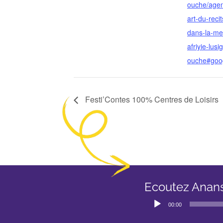
ouche/age
art-du-reci
dans-la-me
afriyie-lusi
ouche#goog
Festi’Contes 100% Centres de Loisirs
Ecoutez Anan
Lecteur
00:00
audio