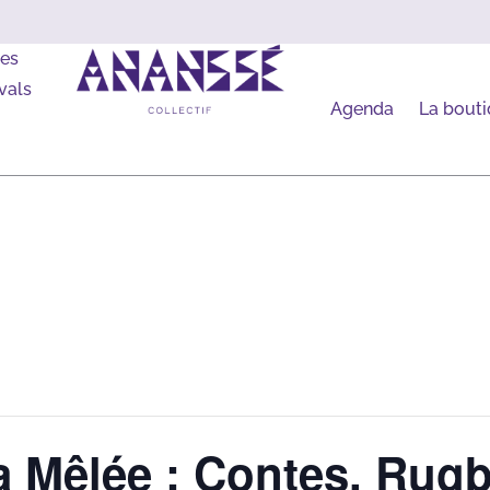
les
vals
Agenda
La bout
a Mêlée : Contes, Rugb