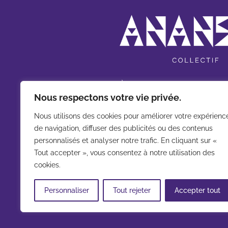
À propos
Nous respectons votre vie privée.
Qui sommes-nous ?
Nous utilisons des cookies pour améliorer votre expérienc
Nos spectacles
de navigation, diffuser des publicités ou des contenus
personnalisés et analyser notre trafic. En cliquant sur «
Nos festivals
Tout accepter », vous consentez à notre utilisation des
Agenda
cookies.
La boutique
Personnaliser
Tout rejeter
Accepter tout
Contact